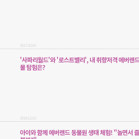
2017.02.03
'사파리월드'와 '로스트밸리', 내 취향저격 에버랜드
물 탐험은?
2016.12.02
아이와 함께 에버랜드 동물원 생태 체험! "놀면서 