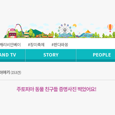
#캐리비안베이
#장미축제
#판다와쏭
AND TV
STORY
PEOPLE
 이야기
(153건)
주토피아 동물 친구들 증명사진 찍었어요!