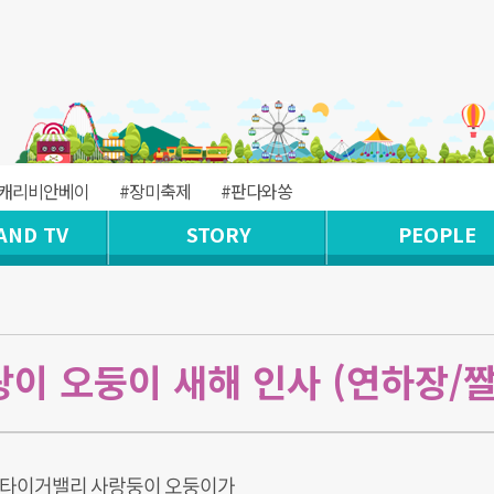
#캐리비안베이
#장미축제
#판다와쏭
AND TV
STORY
PEOPLE
이 오둥이 새해 인사 (연하장/짤
타이거밸리 사랑둥이 오둥이가