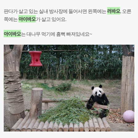
러바오
판다가 살고 있는 실내 방사장에 들어서면 왼쪽에는
,
오른
아이바오
쪽에는
가 살고 있어요.
아이바오
는 대나무 먹기에 흠뻑 빠져있네요~