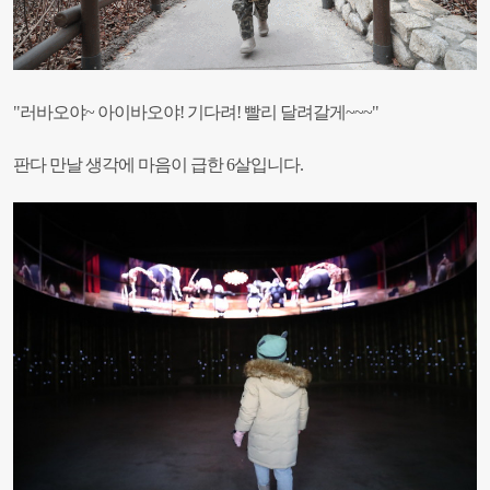
"러바오야~ 아이바오야! 기다려! 빨리 달려갈게~~~"
판다 만날 생각에 마음이 급한 6살입니다.