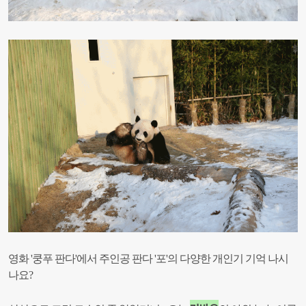
영화 '쿵푸 판다'에서 주인공 판다 '포'의 다양한 개인기 기억 나시
나요?