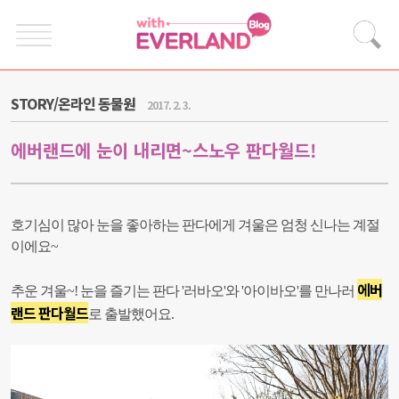
STORY/온라인 동물원
2017. 2. 3.
에버랜드에 눈이 내리면~스노우 판다월드!
호기심이 많아 눈을 좋아하는 판다에게 겨울은 엄청 신나는 계절
이에요~
에버
추운 겨울~! 눈을 즐기는 판다 '러바오'와 '아이바오'를 만나러
랜드 판다월드
로 출발했어요.