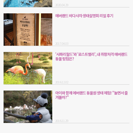
2020.04.29
에버랜드 바다사자 생태설명회 리얼 후기
2017.04.03
'사파리월드'와 '로스트밸리', 내 취향저격 에버랜드
동물 탐험은?
2016.12.02
아이와 함께 에버랜드 동물원 생태 체험! "놀면서 즐
겨볼까?"
2016.11.29