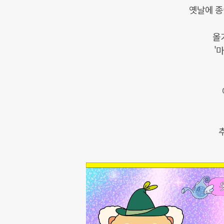
옛날에 종
올
'