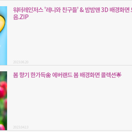
워터레인저스 '레니와 친구들' & 밤밤맨 3D 배경화면 
음.ZIP
2023.06.20
봄 향기 한가득🌼 에버랜드 봄 배경화면 콜렉션🌟
2023.04.13