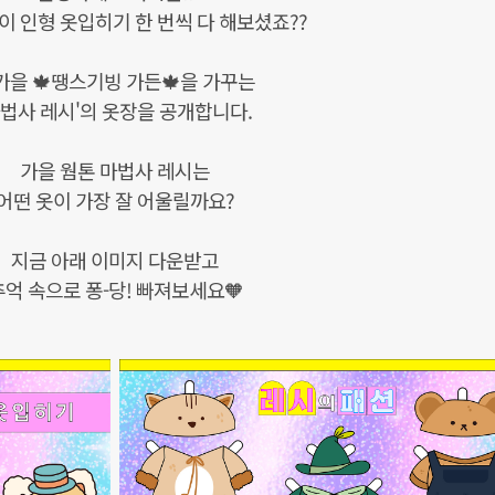
이 인형 옷입히기 한 번씩 다 해보셨죠??
가을 🍁땡스기빙 가든🍁을 가꾸는
마법사 레시'의 옷장을 공개합니다.
가을 웜톤 마법사 레시는
어떤 옷이 가장 잘 어울릴까요?
지금 아래 이미지 다운받고
추억 속으로 퐁-당! 빠져보세요🧡