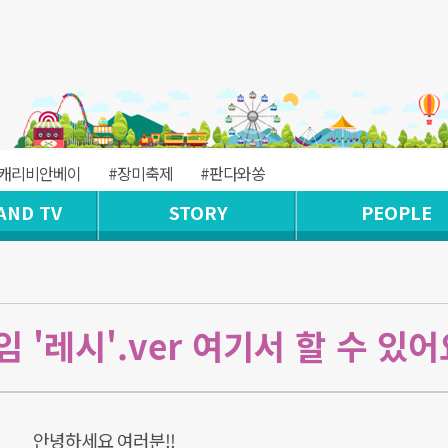
#캐리비안베이
#장미축제
#판다와쏭
AND TV
STORY
PEOPLE
'레시'.ver 여기서 할 수 있어
안녕하세요 여러분!!