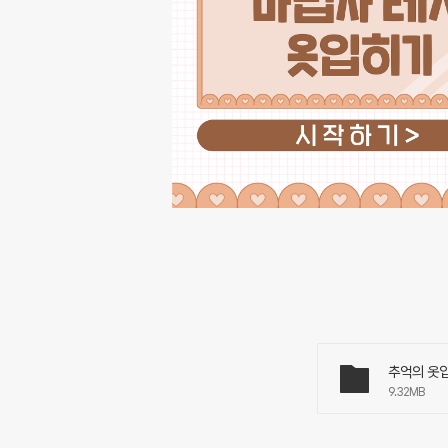
추억의 옷입히
9.32MB