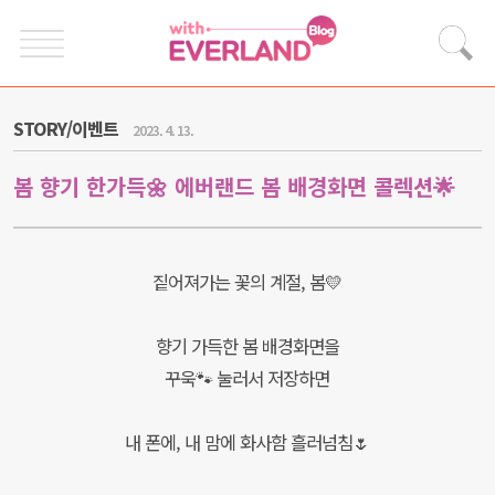
STORY/이벤트
2023. 4. 13.
봄 향기 한가득🌼 에버랜드 봄 배경화면 콜렉션🌟
짙어져가는 꽃의 계절, 봄💛
향기 가득한 봄 배경화면을
꾸욱🐾 눌러서 저장하면
내 폰에, 내 맘에 화사함 흘러넘침🌷