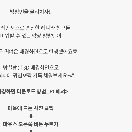
밤밤맨을 물리치자!!
레인저스로 변신한 레니와 친구들
미워할 수 없는 악당 밤밤맨이
글 귀여운 배경화면으로 탄생했어요💙
빵실빵실 3D 배경화면으로
워치에 귀염뽀짝 가득 채워보세요~💕
배경화면 다운로드 방법_PC에서>
마음에 드는 사진 클릭
⬇️
마우스 오른쪽 버튼 누르기
⬇️