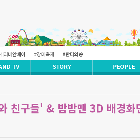
#캐리비안베이
#장미축제
#판다와쏭
AND TV
STORY
PEOPLE
 친구들' & 밤밤맨 3D 배경화