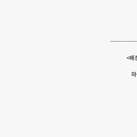
-----------------
<배
마