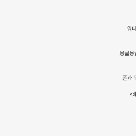
워터
몽글몽
폰과 
<