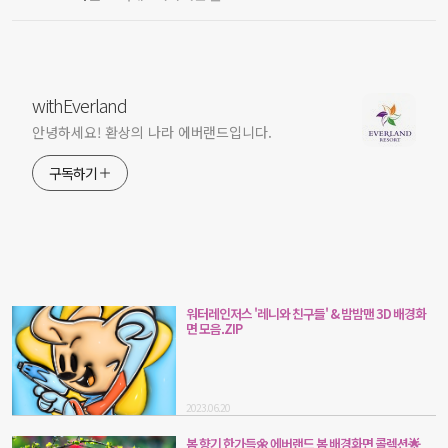
withEverland
안녕하세요! 환상의 나라 에버랜드입니다.
구독하기
워터레인저스 '레니와 친구들' & 밤밤맨 3D 배경화
면 모음.ZIP
2023.06.20
봄 향기 한가득🌼 에버랜드 봄 배경화면 콜렉션🌟