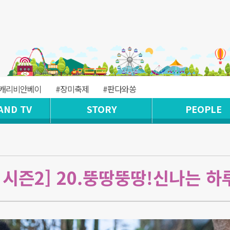
#캐리비안베이
#장미축제
#판다와쏭
AND TV
STORY
PEOPLE
시즌2] 20.뚱땅뚱땅!신나는 하