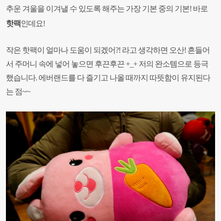
추운 겨울을 이겨낼 수 있도록 해주는
가장 기본 중의 기본! 바로
핫팩
인데요!
작은 핫팩이 얼마나 도움이 되겠어?! 라고 생각하면 오산! 흔들어
서 주머니 속에 넣어 놓으면 후끈후끈 +_+ 저의 완소템으로 등극
했습니다. 에버랜드를 다 즐기고 나올 때까지 따뜻함이 유지된다
는 점~~