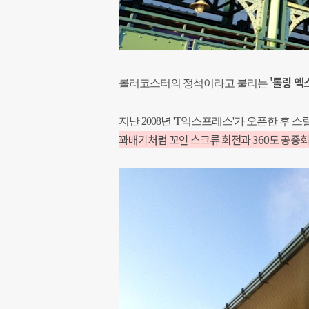
'롤링 엑
롤러코스터의 정석이라고 불리는
지난 2008년 'T익스프레스'가 오픈한 후
꽈배기처럼 꼬인 스크류 회전과 360도 공중