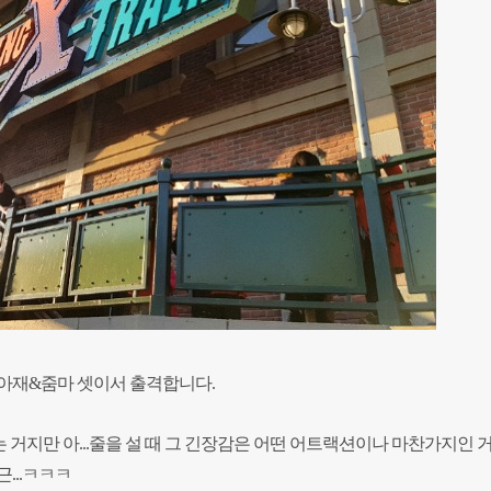
 아재&줌마 셋이서 출격합니다.
거지만 아...줄을 설 때 그 긴장감은
어떤 어트랙션이나 마찬가지인 거
...ㅋㅋㅋ