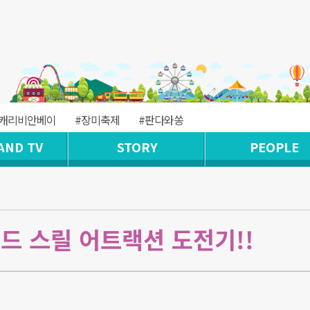
#캐리비안베이
#장미축제
#판다와쏭
AND TV
STORY
PEOPLE
드 스릴 어트랙션 도전기!!