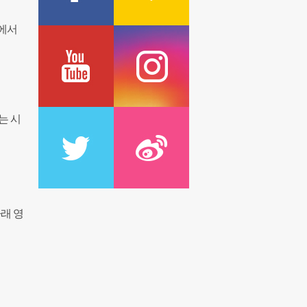
e에서
는 시
아래 영