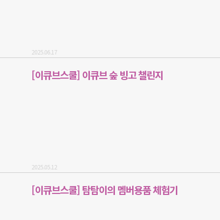
2025.06.17
[이큐브스쿨] 이큐브 숲 빙고 챌린지
2025.05.12
[이큐브스쿨] 탐탐이의 멤버용품 체험기