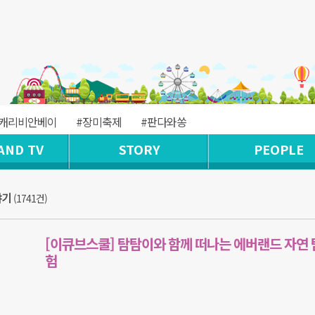
#캐리비안베이
#장미축제
#판다와쏭
AND TV
STORY
PEOPLE
야기
(1741건)
[이큐브스쿨] 탐탐이와 함께 떠나는 에버랜드 자연 
험