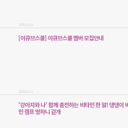
2026.03.16
[이큐브스쿨] 이큐브스쿨 멤버 모집안내
2026.03.11
'강아지와 나' 함께 충전하는 비타민 한 알! 댕댕이 
민 캠프 멍하니 걷개