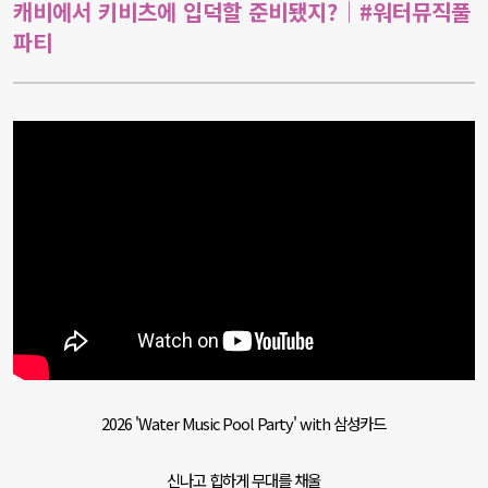
캐비에서 키비츠에 입덕할 준비됐지?｜#워터뮤직풀
파티
2026 'Water Music Pool Party' with 삼성카드
신나고 힙하게 무대를 채울