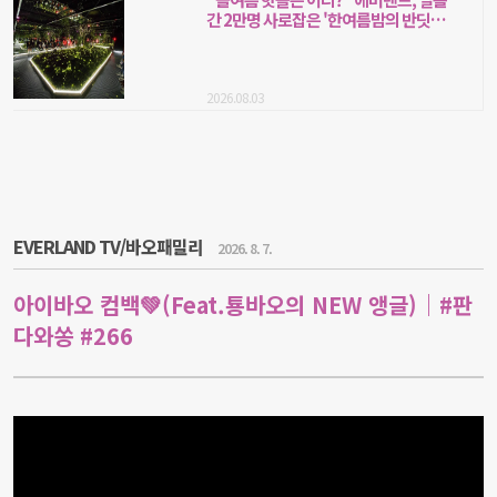
간 2만명 사로잡은 '한여름밤의 반딧불
이 축제'
2026.08.03
EVERLAND TV/바오패밀리
2026. 8. 7.
아이바오 컴백💚(Feat.툥바오의 NEW 앵글)｜#판
다와쏭 #266