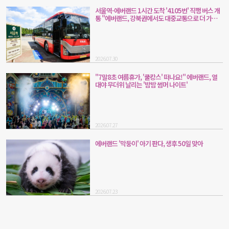
서울역-에버랜드 1시간 도착 '4105번' 직행 버스 개
통 "에버랜드, 강북권에서도 대중교통으로 더 가까
워져요"
2026.07.30
"7말8초 여름휴가, '쿨캉스' 떠나요!" 에버랜드, 열
대야 무더위 날리는 '밤밤 썸머 나이트'
2026.07.27
에버랜드 '막둥이' 아기 판다, 생후 50일 맞아
2026.07.23