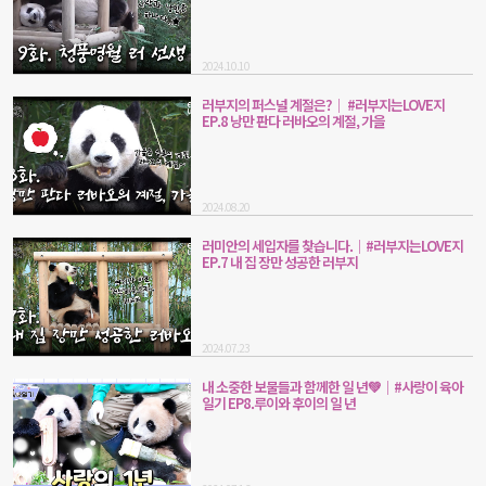
2024.10.10
러부지의 퍼스널 계절은?│ #러부지는LOVE지
EP.8 낭만 판다 러바오의 계절, 가을
2024.08.20
러미안의 세입자를 찾습니다.│#러부지는LOVE지
EP.7 내 집 장만 성공한 러부지
2024.07.23
내 소중한 보물들과 함께한 일 년💚│#사랑이 육아
일기 EP8.루이와 후이의 일 년