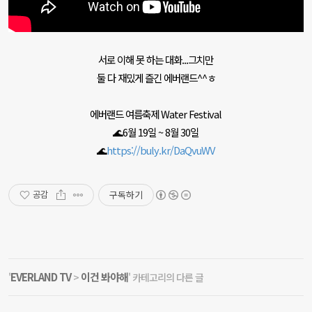
서로 이해 못 하는 대화...그치만
둘 다 재밌게 즐긴 에버랜드^^ㅎ
에버랜드 여름축제 Water Festival
🌊6월 19일 ~ 8월 30일
🌊
https://buly.kr/DaQvuWV
구독하기
공감
EVERLAND TV
이건 봐야해
'
>
' 카테고리의 다른 글