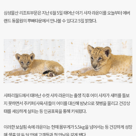
삼성물산 리조트부문은 지난 6월 5일 태어난 아기 사자 라온이를 오늘부터 에버
랜드 동물원의 뿌빠타운에서 만나볼 수 있다고 5일 밝혔다.
사파리월드에서 태어난 수컷 사자 라온이는 출생 직후 어미 사자가 새끼를 돌보
지 못하면서 주키퍼(사육사)들이 어미를 대신해 밤낮으로 젖병을 물리고 건강상
태를 세심하게 살피는 등 인공포육을 통해 키워왔다.
이러한 보살핌 속에 라온이는 현재 몸무게가 5.5kg을 넘어서는 등 건강하게 성장
해 생후 약 두 달 만에 고객들과 첫 만남을 갖게 됐다.