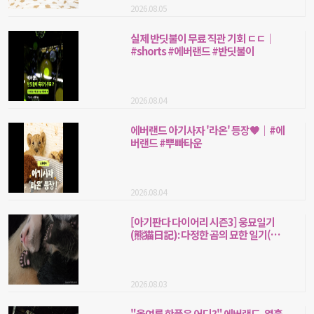
2026.08.05
실제 반딧불이 무료 직관 기회 ㄷㄷ｜
#shorts #에버랜드 #반딧불이
2026.08.04
에버랜드 아기사자 '라온' 등장🤎｜#에
버랜드 #뿌빠타운
2026.08.04
[아기판다 다이어리 시즌3] 웅묘일기
(熊猫日記): 다정한 곰의 묘한 일기(妙
記) 8화. 꿈속에서도 꿈꾸고, 잠을 자면
서도 졸려 해요.
2026.08.03
"올여름 핫플은 어디?" 에버랜드, 열흘