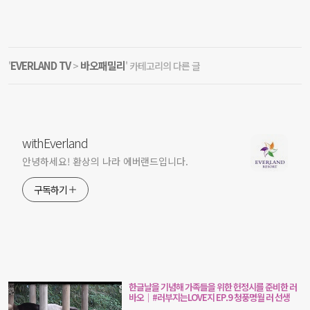
EVERLAND TV
바오패밀리
'
>
' 카테고리의 다른 글
withEverland
안녕하세요! 환상의 나라 에버랜드입니다.
구독하기
한글날을 기념해 가족들을 위한 헌정시를 준비한 러
바오│#러부지는LOVE지 EP.9 청풍명월 러 선생