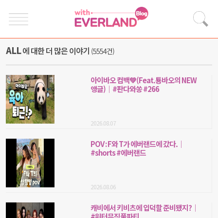
ALL
에 대한 더 많은 이야기
(5554건)
아이바오 컴백💚(Feat.툥바오의 NEW
앵글)｜#판다와쏭 #266
2026.08.07
POV : F와 T가 에버랜드에 갔다.｜
#shorts #에버랜드
2026.08.06
캐비에서 키비츠에 입덕할 준비됐지?｜
#워터뮤직풀파티