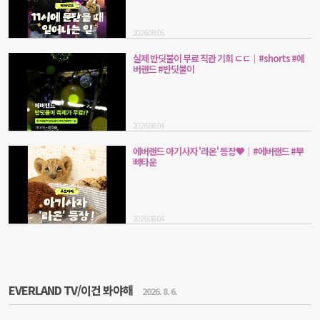
2026.08.05
실제 반딧불이 무료 직관 기회 ㄷㄷ｜#shorts #에
버랜드 #반딧불이
2026.08.04
에버랜드 아기사자 '라온' 등장🤎｜#에버랜드 #뿌
빠타운
2026.08.04
EVERLAND TV/이건 봐야해
2026. 8. 6.