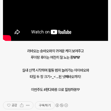
러바오는 송바오와의 귀여운 케미 보여주고
루이랑 후이는 여전히 잘 노는 중🐼🐼
실내 산책 시작하며 활동 범위 늘려가는 아이바오와
타일 두 장 크기>_< ...된 넷째바오까지!
이번주도 #판다와쏭 으로 힐링하쏭💚
구독하기
공감