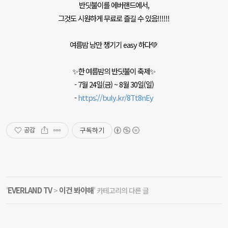
반딧불이를 에버랜드에서,
그것도 시원하게 무료로 즐길 수 있음!!!!!!
여름밤 낭만 챙기기 easy 하다💚
✨한 여름밤의 반딧불이 축제✨
- 7월 24일(금) ~ 8월 30일(일)
-
https://buly.kr/8Tt8nEy
구독하기
공감
EVERLAND TV
이건 봐야해
'
>
' 카테고리의 다른 글