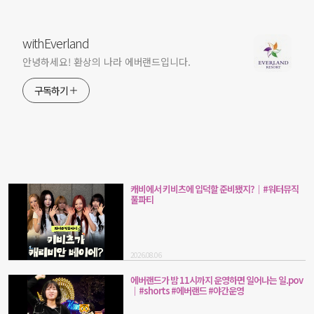
withEverland
안녕하세요! 환상의 나라 에버랜드입니다.
구독하기
캐비에서 키비츠에 입덕할 준비됐지?｜#워터뮤직
풀파티
2026.08.06
에버랜드가 밤 11시까지 운영하면 일어나는 일.pov
｜#shorts #에버랜드 #야간운영