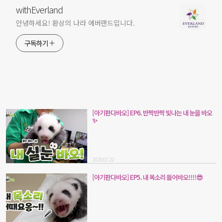
withEverland
안녕하세요! 환상의 나라 에버랜드입니다.
구독하기
[아기판다바오] EP6. 반짝반짝 빛나는 내 눈을 바오
✨
2026.07.22
[아기판다바오] EP5. 내 목소리 들어바오!!!!😎