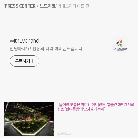
PRESS CENTER
보도자료
'
>
' 카테고리의 다른 글
withEverland
안녕하세요! 환상의 나라 에버랜드입니다.
구독하기
"올여름 핫플은 어디?" 에버랜드, 열흘간 2만명 사로
잡은 '한여름밤의 반딧불이 축제'
2026.08.03