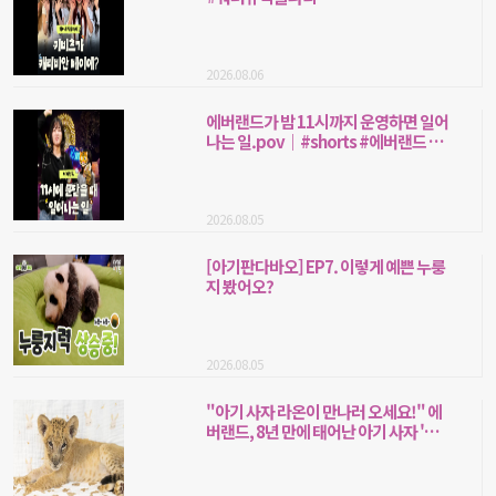
2026.08.06
에버랜드가 밤 11시까지 운영하면 일어
나는 일.pov｜#shorts #에버랜드 #야
간운영
2026.08.05
[아기판다바오] EP7. 이렇게 예쁜 누룽
지 봤어오?
2026.08.05
"아기 사자 라온이 만나러 오세요!" 에
버랜드, 8년 만에 태어난 아기 사자 '라
온' 일반 공개