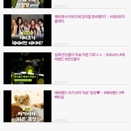
2026.08.06
캐비에서 키비츠에 입덕할 준비됐지?｜#워터뮤직
풀파티
2026.08.06
실제 반딧불이 무료 직관 기회 ㄷㄷ｜#shorts #에
버랜드 #반딧불이
2026.08.04
에버랜드 아기사자 '라온' 등장🤎｜#에버랜드 #뿌
빠타운
2026.08.04