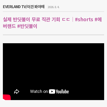
EVERLAND TV/이건 봐야해
2026. 8. 4.
실제 반딧불이 무료 직관 기회 ㄷㄷ｜#shorts #에
버랜드 #반딧불이