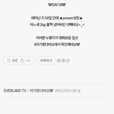
🐼DAY 50🐼
태어난 지 50일 만에 🔥power성장🔥
어느새 2kg 훌쩍 넘어버린 넷째바오>_<
어여쁜 누룽지의 평화로운 일상
#아기판다바오에서 확인해바오🐼
구독하기
공감
EVERLAND TV
아기판다바오🐼
'
>
' 카테고리의 다른 글