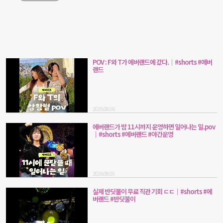
POV : F와 T가 에버랜드에 갔다.｜#shorts #에버
랜드
2026.08.06
에버랜드가 밤 11시까지 운영하면 일어나는 일.pov
｜#shorts #에버랜드 #야간운영
2026.08.05
실제 반딧불이 무료 직관 기회 ㄷㄷ｜#shorts #에
버랜드 #반딧불이