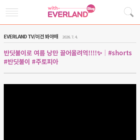
EVERLAND TV/이건 봐야해
2026. 7. 4.
반딧불이로 여름 낭만 끌어올려억!!!!✨｜#shorts
#반딧불이 #주토피아