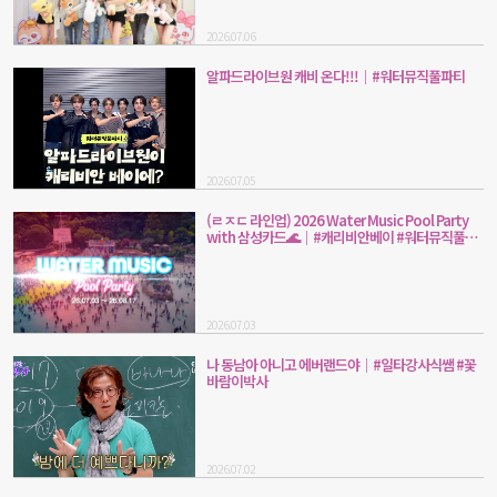
2026.07.06
알파드라이브원 캐비 온다!!!｜#워터뮤직풀파티
2026.07.05
(ㄹㅈㄷ 라인업) 2026 Water Music Pool Party
with 삼성카드🌊｜#캐리비안베이 #워터뮤직풀파
티
2026.07.03
나 동남아 아니고 에버랜드야｜#일타강사식쌤 #꽃
바람이박사
2026.07.02