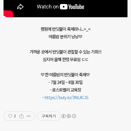
캠핑에 반딧불이 축제라니...>_<
여름밤 분위기 낭낭💛
가까운 곳에서 반딧불이 관찰할 수 있는 기회!!!
심지어 올해 한정 무료임 ㄷㄷ
💛한 여름밤의 반딧불이 축제💛
- 7월 24일 ~ 8월 30일
- 로스트밸리 교육장
-
https://buly.kr/3NL4CJS
구독하기
2