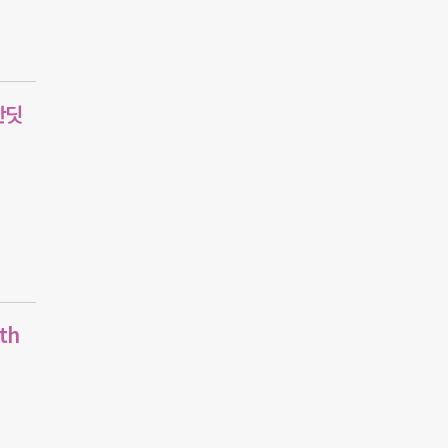
반딧
th