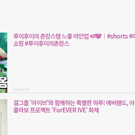
루이후이의 촌캉스템 느좋 라인업 🍉🐼｜#shorts #
쇼핑 #루이후이의촌캉스
2026.07.08
걸그룹 '아이브'와 함께하는 특별한 하루! 에버랜드, 
콜라보 프로젝트 'ForEVER IVE' 화제