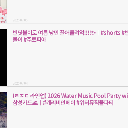
2026.07.06
반딧불이로 여름 낭만 끌어올려억!!!!✨｜#shorts #
불이 #주토피아
2026.07.04
(ㄹㅈㄷ 라인업) 2026 Water Music Pool Party wi
삼성카드🌊｜#캐리비안베이 #워터뮤직풀파티