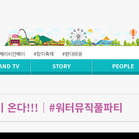
#캐리비안베이
#장미축제
#판다와쏭
AND TV
STORY
PEOPLE
 온다!!!｜#워터뮤직풀파티