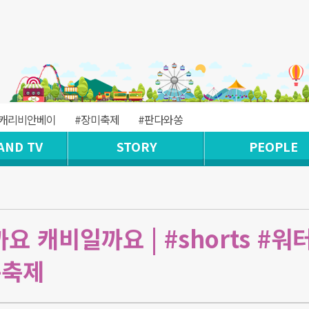
#캐리비안베이
#장미축제
#판다와쏭
AND TV
STORY
PEOPLE
 캐비일까요 | #shorts #워
름축제