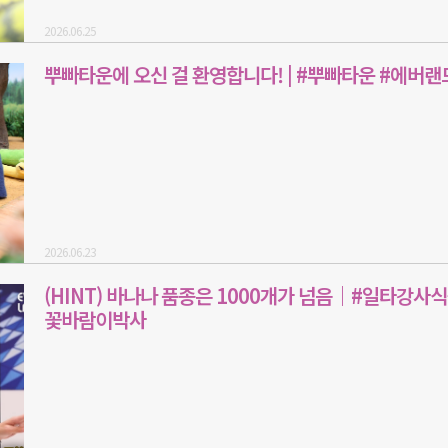
2026.06.25
뿌빠타운에 오신 걸 환영합니다! | #뿌빠타운 #에버랜
2026.06.23
(HINT) 바나나 품종은 1000개가 넘음｜#일타강사식
꽃바람이박사