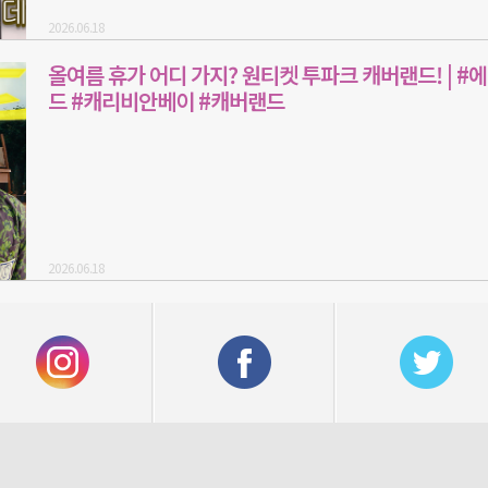
2026.06.18
올여름 휴가 어디 가지? 원티켓 투파크 캐버랜드! | #
드 #캐리비안베이 #캐버랜드
2026.06.18