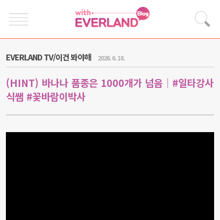
EVERLAND TV/이건 봐야해
2026. 6. 18.
(HINT) 바나나 품종은 1000개가 넘음｜#일타강사
식쌤 #꽃바람이박사