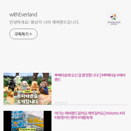
withEverland
안녕하세요! 환상의 나라 에버랜드입니다.
구독하기
뿌빠타운에 오신 걸 환영합니다! | #뿌빠타운 #에버
랜드
2026.06.23
여기는 에버랜드일까요 캐비일까요 | #shorts #워
터팡팡어드벤처 #여름축제