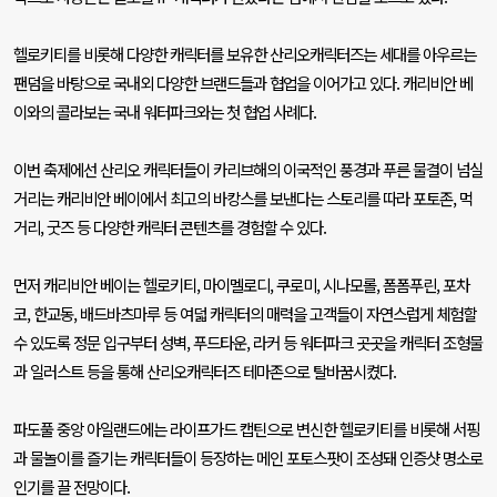
헬로키티를 비롯해 다양한 캐릭터를 보유한 산리오캐릭터즈는 세대를 아우르는
팬덤을 바탕으로 국내외 다양한 브랜드들과 협업을 이어가고 있다
.
캐리비안 베
이와의 콜라보는 국내 워터파크와는 첫 협업 사례다
.
이번 축제에선 산리오 캐릭터들이 카리브해의 이국적인 풍경과 푸른 물결이 넘실
거리는 캐리비안 베이에서 최고의 바캉스를 보낸다는 스토리를 따라 포토존
,
먹
거리
,
굿즈 등 다양한 캐릭터 콘텐츠를 경험할 수 있다
.
먼저 캐리비안 베이는 헬로키티
,
마이멜로디
,
쿠로미
,
시나모롤
,
폼폼푸린
,
포차
코
,
한교동
,
배드바츠마루 등 여덟 캐릭터의 매력을 고객들이 자연스럽게 체험할
수 있도록 정문 입구부터 성벽
,
푸드타운
,
라커 등 워터파크 곳곳을 캐릭터 조형물
과 일러스트 등을 통해 산리오캐릭터즈 테마존으로 탈바꿈시켰다
.
파도풀 중앙 아일랜드에는 라이프가드 캡틴으로 변신한 헬로키티를 비롯해 서핑
과 물놀이를 즐기는 캐릭터들이 등장하는 메인 포토스팟이 조성돼 인증샷 명소로
인기를 끌 전망이다
.