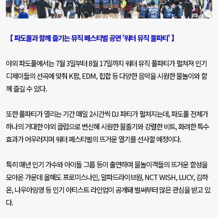
【 파도풀과 함께 즐기는 뮤직 페스티벌 공연
'
워터 뮤직 풀파티
'
】
야외 파도풀에서는
7
월
3
일부터
8
월
17
일까지 워터 뮤직 풀파티가 펼쳐져 인기
디제이들의 선곡에 맞춰
K
팝
, EDM,
힙합 등 다양한 음악을 시원한 물놀이와 함
께 즐길 수 있다
.
또한 풀파티가 열리는 기간 매일
2
시간씩
DJ
파티가 펼쳐지는데
,
파도풀 전체가
하나의 거대한 야외 클럽으로 변신해 시원한 물줄기와 강렬한 비트
,
화려한 특수
효과가 어우러지며 워터 페스티벌의 뜨거운 열기를 선사할 예정이다
.
특히 매년 인기 가수와 아이돌 그룹 등이 출연하며 물놀이객들의 뜨거운 함성을
모아온 가운데 올해도 프로미스나인
,
알파드라이브원
, NCT WISH, LUCY,
김하
온
,
나우아임영 등 인기 아티스트 라인업이 공개돼 벌써부터 많은 관심을 받고 있
다
.