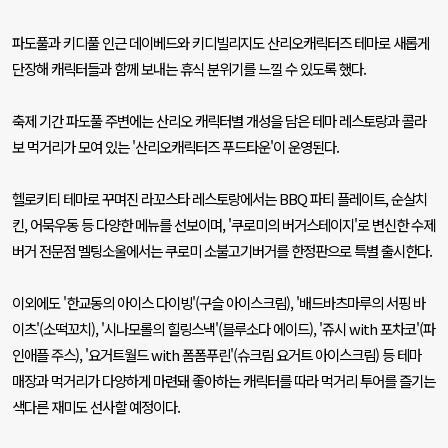
파도풀과 키디풀 인근 데이베드와 키디빌리지도 산리오캐릭터즈 테마로 새롭게
단장해 캐릭터들과 함께 보내는 휴식 분위기를 느낄 수 있도록 했다
.
축제 기간 파도풀 주변에는 산리오 캐릭터별 개성을 담은 테마 레스토랑과 콜라
보 먹거리가 모여 있는
'
산리오캐릭터즈 푸드타운
'
이 운영된다
.
헬로키티 테마로 꾸며진 라꼬스타 레스토랑에서는
BBQ
파티 플레이트
,
순살치
킨
,
어묵우동 등 다양한 메뉴를 선보이며
, '
쿠로미의 버거스테이지
'
로 변신한 수제
버거 전문점 멜팅소울에서는 쿠로미 소불고기버거를 한정판으로 특별 출시한다
.
이외에도
'
한교동의 아이스 다이빙
'(
구슬 아이스크림
), '
배드바츠마루의 서핑 바
이츠
'(
소떡꼬치
), '
시나모롤의 힐링스낵
'(
블루소다 에이드
), '
쥬시
with
포차코
'(
파
인애플 주스
), '
요거트월드
with
폼폼푸린
'(
슈크림 요거트 아이스크림
)
등 테마
매장과 먹거리가 다양하게 마련돼 좋아하는 캐릭터를 따라 먹거리 투어를 즐기는
색다른 재미도 선사할 예정이다
.