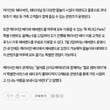
자이언트 워터 버킷
,
워터 터널 등 다양한 물놀이 시설이 마련되고 물총으로 과녁
맞추기 게임 등 가족 고객들이 함께 즐길 수 있는 콘텐츠가 운영된다
.
또한 캐리비안 베이와 에버랜드를 하루에 모두 이용할 수 있는
'
투 파크
(2 Park)'
특별 이벤트도 올해는
6
월
12
일부터 조기 진행돼 캐리비안 베이 이용 고객은 오
후
5
시 이후 에버랜드를 무료로 이용할 수 있다
. 7
월
3
일부터는 에버랜드 운영시
간 내 언제든 캐리비안 베이에서 에버랜드로 입장이 가능해져 물놀이와 테마파크
의 콘텐츠를 하루에 모두 즐기는 특별한 경험이 가능하다
.
캐리비안 베이 관계자는
"
올여름 산리오캐릭터즈와 함께하는
'
헬로 썸머 파티
'
에
서 특별한 바캉스와 워터 뮤직 풀파티까지 다채로운 콘텐츠를 통해 가장 시원하
고 신나는 여름을 보내시길 바란다
"
고 말했다
.
구독하기
1