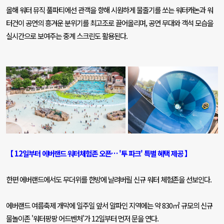
올해 워터 뮤직 풀파티에선 관객을 향해 시원하게 물줄기를 쏘는 워터캐논과 워
터건이 공연의 흥겨운 분위기를 최고조로 끌어올리며
,
공연 무대와 객석 모습을
실시간으로 보여주는 중계 스크린도 활용된다
.
【
12
일부터 에버랜드 워터체험존 오픈…
'
투 파크
'
특별 혜택 제공 】
한편 에버랜드에서도 무더위를 한방에 날려버릴 신규 워터 체험존을 선보인다
.
에버랜드 여름축제 개막에 일주일 앞서 알파인 지역에는 약
830
㎡ 규모의 신규
물놀이존
'
워터팡팡 어드벤처
'
가
12
일부터 먼저 문을 연다
.