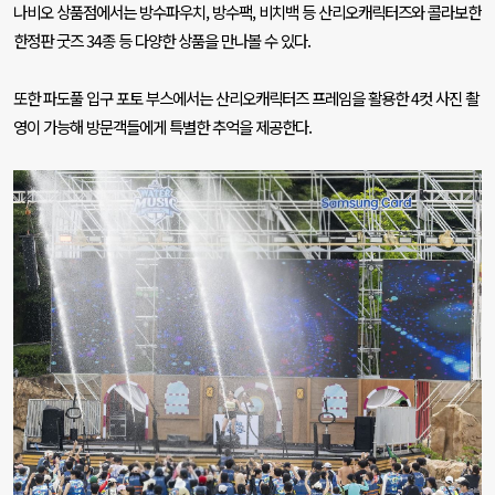
나비오 상품점에서는 방수파우치
,
방수팩
,
비치백 등 산리오캐릭터즈와 콜라보한
한정판 굿즈
34
종 등 다양한 상품을 만나볼 수 있다
.
또한 파도풀 입구 포토 부스에서는 산리오캐릭터즈 프레임을 활용한
4
컷 사진 촬
영이 가능해 방문객들에게 특별한 추억을 제공한다
.