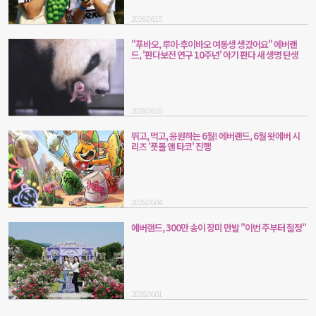
2026.06.15
"푸바오, 루이·후이바오 여동생 생겼어요" 에버랜
드, '판다보전 연구 10주년' 아기 판다 새 생명 탄생
2026.06.10
뛰고, 먹고, 응원하는 6월! 에버랜드, 6월 왓에버 시
리즈 '풋볼 앤 타코' 진행
2026.06.04
에버랜드, 300만 송이 장미 만발 "이번 주부터 절정"
2026.06.01