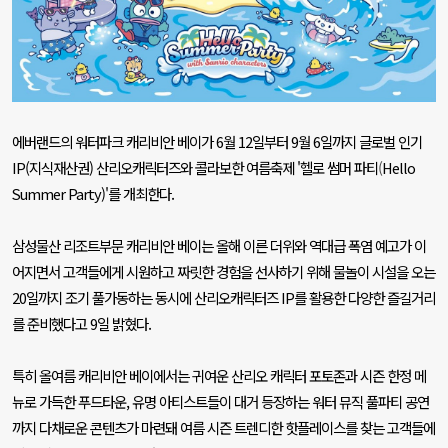
에버랜드의 워터파크 캐리비안 베이가
6
월
12
일부터
9
월
6
일까지 글로벌 인기
IP(
지식재산권
)
산리오캐릭터즈와 콜라보한 여름축제
'
헬로 썸머 파티
(
Hello
Summer Party)'
를 개최한다
.
삼성물산 리조트부문 캐리비안 베이는 올해 이른 더위와 역대급 폭염 예고가 이
어지면서 고객들에게 시원하고 짜릿한 경험을 선사하기 위해 물놀이 시설을 오는
20
일까지 조기 풀가동하는 동시에 산리오캐릭터즈
IP
를 활용한 다양한 즐길거리
를 준비했다고
9
일 밝혔다
.
특히 올여름 캐리비안 베이에서는 귀여운 산리오 캐릭터 포토존과 시즌 한정 메
뉴로 가득한 푸드타운
,
유명 아티스트들이 대거 등장하는 워터 뮤직 풀파티 공연
까지 다채로운 콘텐츠가 마련돼 여름 시즌 트렌디한 핫플레이스를 찾는 고객들에