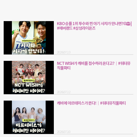
KBO 승률 1위 투수와 찐 아기 사자가 만나면?⚾🦁 |
#에버랜드 #삼성라이온즈
2026.07.13
NCT WISH가 캐비를 접수하러 온다고?｜#워터뮤
직풀파티
2026.07.12
캐비에 아르테미스가 뜬다!｜#워터뮤직풀파티
2026.07.10