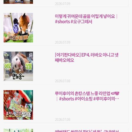
2026.07.09
이렇게 귀여운데 골을 어떻게 넣어요｜
#shorts #오구그레서
2026.07.09
[아기판다바오] EP4. 러바오 아니고 넷
째바오에오
2026.07.08
루이후이의 촌캉스템 느좋 라인업 🍉🐼
｜#shorts #아이쇼핑 #루이후이의촌
캉스
2026.07.08
에버랜드 쌍둥이 판다 '세 돌', 국내에서