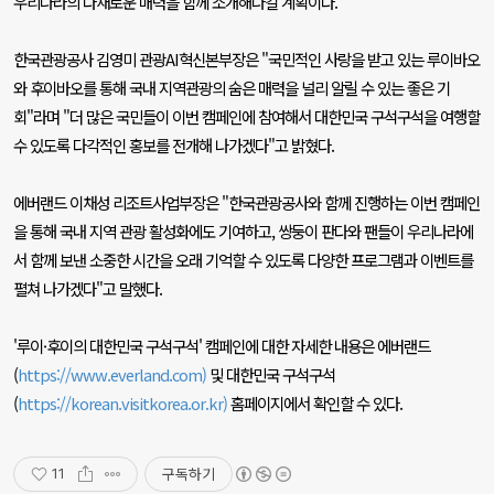
우리나라의 다채로운 매력을 함께 소개해나갈 계획이다
.
한국관광공사 김영미 관광
AI
혁신본부장은
"
국민적인 사랑을 받고 있는 루이바오
와 후이바오를 통해 국내 지역관광의 숨은 매력을 널리 알릴 수 있는 좋은 기
회
"
라며
"
더 많은 국민들이 이번 캠페인에 참여해서 대한민국 구석구석을 여행할
수 있도록 다각적인 홍보를 전개해 나가겠다
"
고 밝혔다
.
에버랜드 이채성 리조트사업부장은
"
한국관광공사와 함께 진행하는 이번 캠페인
을 통해 국내 지역 관광 활성화에도 기여하고
,
쌍둥이 판다와 팬들이 우리나라에
서 함께 보낸 소중한 시간을 오래 기억할 수 있도록 다양한 프로그램과 이벤트를
펼쳐 나가겠다
"
고 말했다
.
'
루이·후이의 대한민국 구석구석
'
캠페인에 대한 자세한 내용은 에버랜드
(
https://www.everland.com)
및 대한민국 구석구석
(
https://korean.visitkorea.or.kr)
홈페이지에서 확인할 수 있다
.
구독하기
11