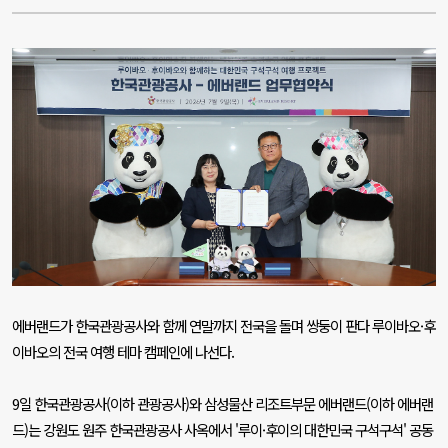
에버랜드가 한국관광공사와 함께 연말까지 전국을 돌며 쌍둥이 판다 루이바오·후
이바오의 전국 여행 테마 캠페인에 나선다
.
9
일 한국관광공사
(
이하 관광공사
)
와 삼성물산 리조트부문 에버랜드
(
이하 에버랜
드
)
는 강원도 원주 한국관광공사 사옥에서
'
루이·후이의 대한민국 구석구석
'
공동