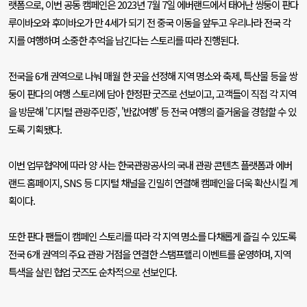
랫폼으로
,
이번 공동 캠페인은
2023
년
7
월
7
일 에버랜드에서 태어난 쌍둥이 판다
루이바오와 후이바오가 만
4
세가 되기 전 중국 이동을 앞두고 우리나라 전국 각
지를 여행하며 소중한 추억을 남긴다는 스토리를 따라 진행된다
.
전국을
6
개 권역으로 나눠 매월 한 곳을 선정해 지역 명소와 축제
,
특산물 등을 쌍
둥이 판다의 여행 스토리에 담아 한정판 굿즈로 선보이고
,
고객들이 직접 각 지역
을 방문해
'
디지털 관광주민증
', '
반값여행
'
등 전국 여행의 즐거움을 경험할 수 있
도록 기획됐다
.
이번 업무협약에 따라 양 사는 한국관광공사의 국내 관광 콘텐츠 플랫폼과 에버
랜드 홈페이지
, SNS
등 디지털 채널을 긴밀히 연결해 캠페인을 더욱 확산시킬 계
획이다
.
또한 판다 팬들이 캠페인 스토리를 따라 각 지역 명소를 다채롭게 즐길 수 있도록
전국
6
개 권역의 주요 관광 거점을 연결한 스탬프랠리 이벤트를 운영하며
,
지역
특색을 살린 협업 굿즈도 순차적으로 선보인다
.