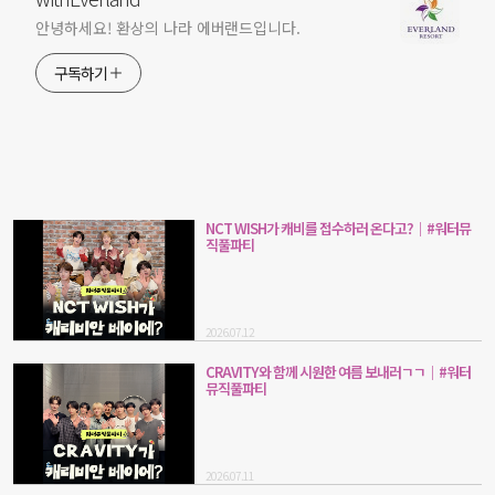
안녕하세요! 환상의 나라 에버랜드입니다.
구독하기
NCT WISH가 캐비를 접수하러 온다고?｜#워터뮤
직풀파티
2026.07.12
CRAVITY와 함께 시원한 여름 보내러ㄱㄱ｜#워터
뮤직풀파티
2026.07.11