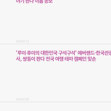
아기 판다 이름 공모
2026.07.13
'루이∙후이의 대한민국 구석구석' 에버랜드-한국관
사, 쌍둥이 판다 전국 여행 테마 캠페인 맞손
2026.07.09