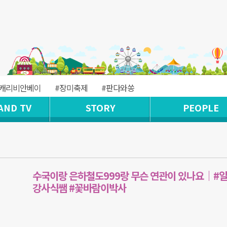
#캐리비안베이
#장미축제
#판다와쏭
AND TV
STORY
PEOPLE
수국이랑 은하철도999랑 무슨 연관이 있나요｜#
강사식쌤 #꽃바람이박사