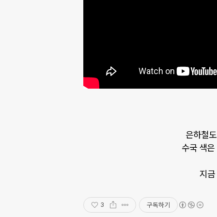
은하철도9
수국 색은 
지금
구독하기
3