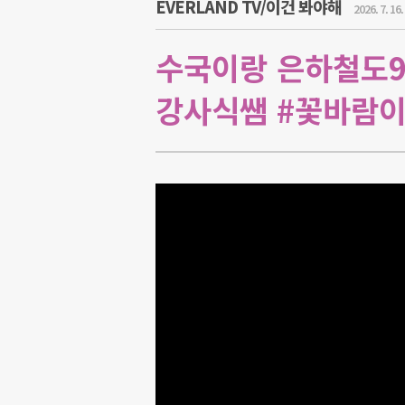
EVERLAND TV/이건 봐야해
2026. 7. 16.
수국이랑 은하철도9
강사식쌤 #꽃바람