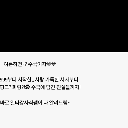
여름하면~? 수국이지🩷💙
99부터 시작한,, 사랑 가득한 서사부터
핑크? 파랑?!🕵️ 수국에 담긴 진실들까지!
 바로 일타강사식쌤이 다 알려드림~