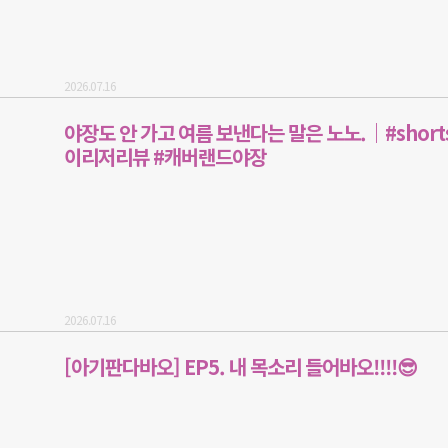
2026.07.16
야장도 안 가고 여름 보낸다는 말은 노노.｜#shorts
이리저리뷰 #캐버랜드야장
2026.07.16
[아기판다바오] EP5. 내 목소리 들어바오!!!!😎