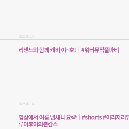
2026.07.14
리센느와 함께 캐비 야~호!｜#워터뮤직풀파티
2026.07.14
영상에서 여름 냄새 나요🍉｜#shorts #이리저리뷰
루이후이의촌캉스