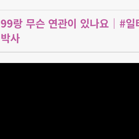
99랑 무슨 연관이 있나요｜#일
이박사