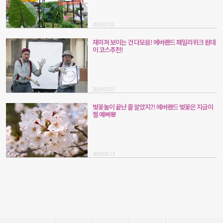
2019.07.01
재미져 보이는 건 다모음! 에버랜드 패밀리위크 원데
이 코스추천!
2019.05.03
벚꽃놀이 끝난 줄 알았지?! 에버랜드 벚꽃은 지금이
젤 예뻐🌸
2019.04.13