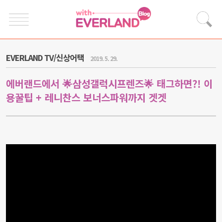
EVERLAND TV/신상어택
2019. 5. 29.
에버랜드에서 🌟삼성갤럭시프렌즈🌟 태그하면?! 이
용꿀팁 + 레니찬스 보너스파워까지 겟겟