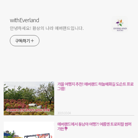
withEverland
안녕하세요! 환상의 나라 에버랜드입니다.
구독하기
가을 여행지 추천! 에버랜드 하늘매화길 도슨트 프로
그램!
2019.10.04
에버랜드에서 동남아 여행?! 여름엔 트로피컬 썸머
가든💐