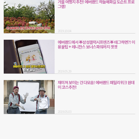
가을 여행지 추천! 에버랜드 하늘매화길 도슨트 프로
그램!
2019.10.04
에버랜드에서 🌟삼성갤럭시프렌즈🌟 태그하면?! 이
용꿀팁 + 레니찬스 보너스파워까지 겟겟
2019.05.29
재미져 보이는 건 다모음! 에버랜드 패밀리위크 원데
이 코스추천!
2019.05.03