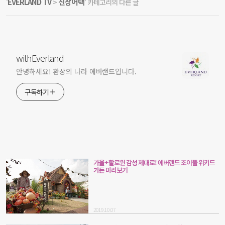
EVERLAND TV
신상어택
'
>
' 카테고리의 다른 글
withEverland
안녕하세요! 환상의 나라 에버랜드입니다.
구독하기
가을+할로윈 감성 제대로! 에버랜드 조이풀 위키드
가든 미리보기
2019.10.07