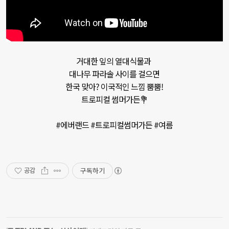
거대한 잎의 열대식물과 

대나무 파라솔 사이를 걸으면

한국 맞아? 이국적인 느낌 뿜뿜!

트로피컬 썸머가든💐

#에버랜드 #트로피컬썸머가든 #여름
구독하기
공감