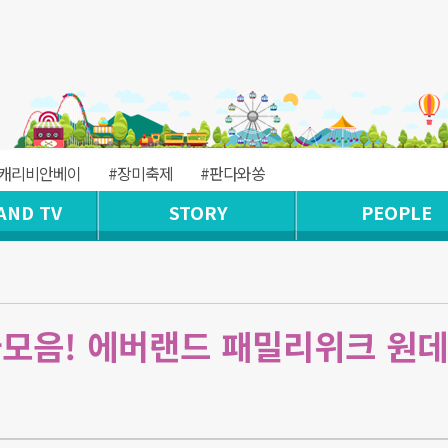
#캐리비안베이
#장미축제
#판다와쏭
AND TV
STORY
PEOPLE
다모음! 에버랜드 패밀리위크 원