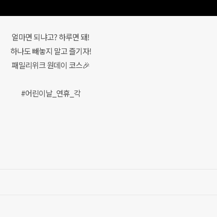
얼마면 되냐고? 하루면 돼!
하나도 빼놓지 말고 즐기자!
패밀리위크 원데이 코스🎉
#어린이날_연휴_각