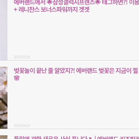
에버랜드에서 🌟삼성갤럭시프렌즈🌟 태그하면?! 이
+ 레니찬스 보너스파워까지 겟겟
2019.05.29
벚꽃놀이 끝난 줄 알았지?! 에버랜드 벚꽃은 지금이 젤
🌸
2019.04.13
튤립에 관한 새로운 사실 풉니다🌷 | 에버랜드 키즈빌