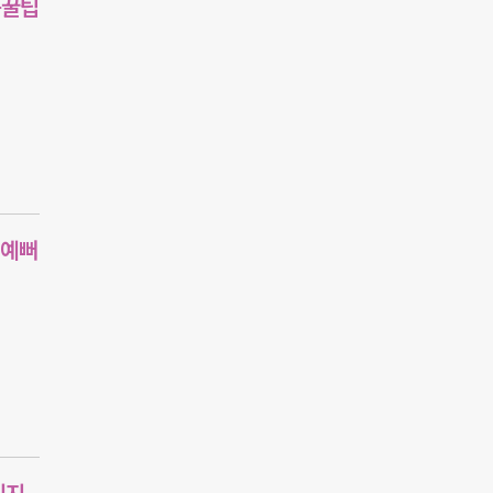
용꿀팁
 예뻐
리지