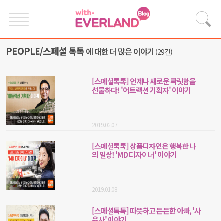
PEOPLE/스페셜 톡톡
에 대한 더 많은 이야기
(29건)
[스페셜톡톡] 언제나 새로운 짜릿함을
선물하다! '어트랙션 기획자' 이야기
2019.02.07
[스페셜톡톡] 상품디자인은 행복한 나
의 일상! 'MD 디자이너' 이야기
2019.01.08
[스페셜톡톡] 따뜻하고 든든한 아빠, '사
육사' 이야기