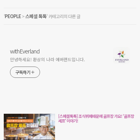
PEOPLE
스페셜 톡톡
'
>
' 카테고리의 다른 글
withEverland
안녕하세요! 환상의 나라 에버랜드입니다.
구독하기
[스페셜톡톡] 조식뷔페때문에 골프장 가요! '골프장
셰프' 이야기!