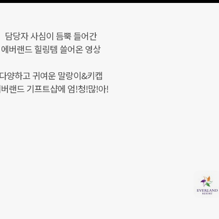
담당자 사심이 듬뿍 들어간
에버랜드 힐링템 쓸어온 영상
다양하고 귀여운 말랑이&키캡
버랜드 기프트샵에 엄!청!많!아!