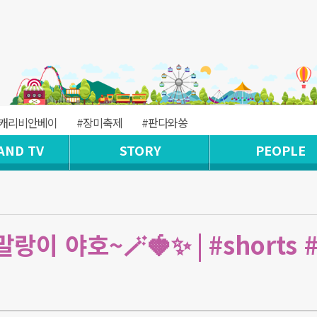
#캐리비안베이
#장미축제
#판다와쏭
AND TV
STORY
PEOPLE
랑이 야호~🪄🍓✨ | #shorts 