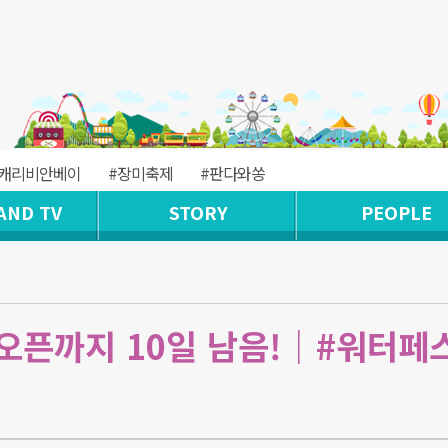
#캐리비안베이
#장미축제
#판다와쏭
AND TV
STORY
PEOPLE
오픈까지 10일 남음!｜#워터페