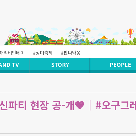
#캐리비안베이
#장미축제
#판다와쏭
AND TV
STORY
PEOPLE
생신파티 현장 공-개🧡｜#오구그