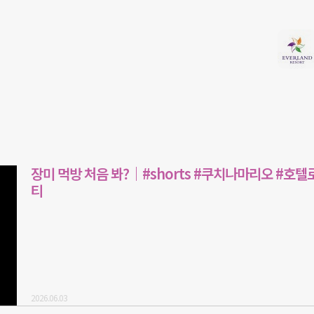
장미 먹방 처음 봐?｜#shorts #쿠치나마리오 #호텔
티
2026.06.03