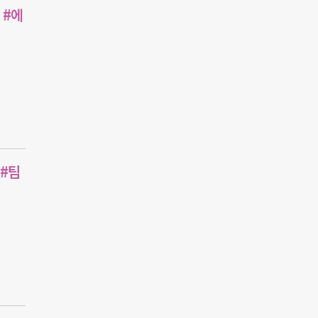
 #에
 #팀