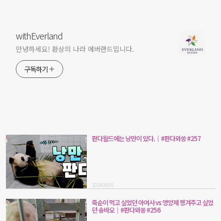
withEverland
안녕하세요! 환상의 나라 에버랜드입니다.
구독하기
판다월드에는 낭만이 있다.｜#판다와쏭 #257
2026.06.05
죽순이 먹고 싶었던 아여사 vs 영양제 챙겨주고 싶었
던 송바오｜#판다와쏭 #256