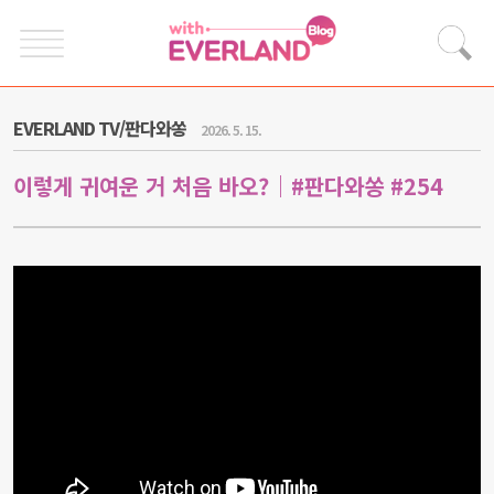
EVERLAND TV/판다와쏭
2026. 5. 15.
이렇게 귀여운 거 처음 바오?｜#판다와쏭 #254