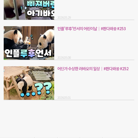
2026.05.29
인플'루후'언서의 어린이날｜#판다와쏭 #253
2026.05.08
어딘가 수상한 러바오의 일상｜#판다와쏭 #252
2026.05.01