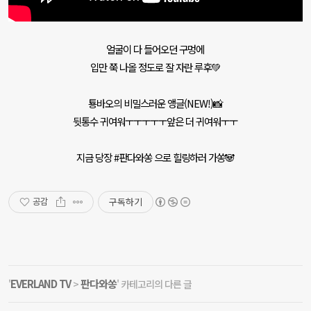
얼굴이 다 들어오던 구멍에
입만 쭉 나올 정도로 잘 자란 루후💚
툥바오의 비밀스러운 앵글(NEW!)📸
뒷통수 귀여워ㅜㅜㅜㅜㅜ앞은 더 귀여워ㅜㅜ
지금 당장 #판다와쏭 으로 힐링하러 가쏭🐼
구독하기
공감
EVERLAND TV
판다와쏭
'
>
' 카테고리의 다른 글