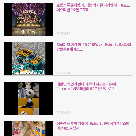
호캉스를 준비했어, 너는 와서 즐기기만 해｜#로즈
페스티벌 #호텔로로티
2026.05.17
지금까지 이런 팝콘통은 없었다. | #shorts #사파리
팝콘통 #에버랜드
2026.05.14
대한민국 인기 판다 가족의 하루는 어떨까｜
#shorts #바오패밀리 #4분할브이로그
2026.05.13
에버랜드 추억 꽉잡어 | #shorts #에버기프트스테
이션 #선물상자