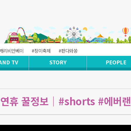
#캐리비안베이
#장미축제
#판다와쏭
AND TV
STORY
PEOPLE
 연휴 꿀정보｜#shorts #에버