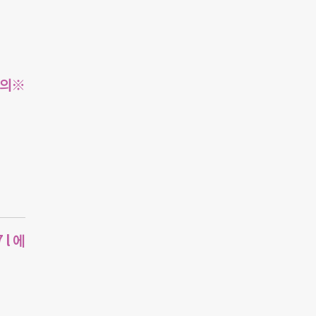
주의※
l 에