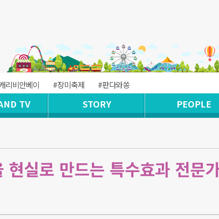
#캐리비안베이
#장미축제
#판다와쏭
AND TV
STORY
PEOPLE
을 현실로 만드는 특수효과 전문