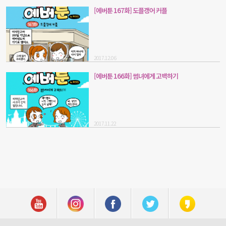
[에버툰 167화] 도플갱어 커플
2017.12.06
[에버툰 166화] 썸녀에게 고백하기
2017.11.22