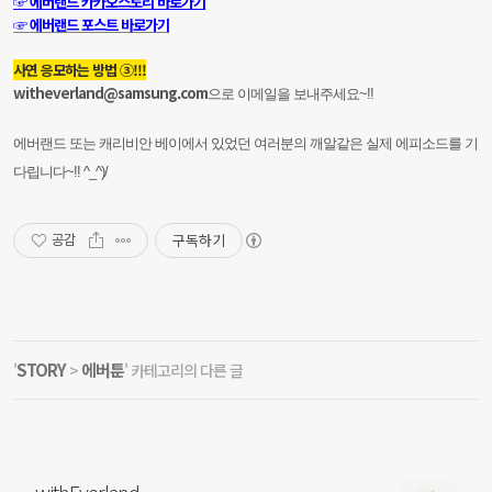
☞ 에버랜드 카카오스토리 바로가기
☞ 에버랜드 포스트 바로가기
사연 응모하는 방법 ③!!!
witheverland@samsung.com
으로 이메일을 보내주세요~!!
에버랜드 또는 캐리비안 베이에서 있었던 여러분의 깨알같은 실제 에피소드를 기
다립니다~!! ^_^)/
구독하기
공감
STORY
에버툰
'
>
' 카테고리의 다른 글
withEverland