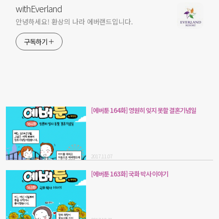
withEverland
안녕하세요! 환상의 나라 에버랜드입니다.
구독하기
[에버툰 164화] 영원히 잊지 못할 결혼기념일
2017.11.07
[에버툰 163화] 국화 박사 이야기