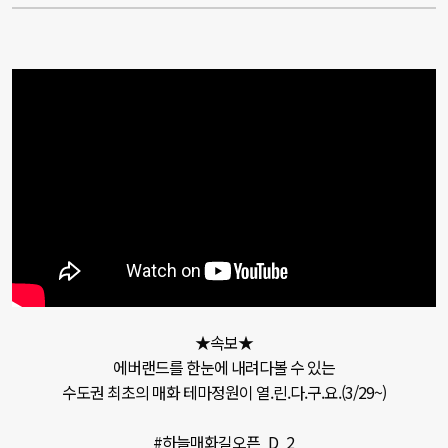
★속보★

에버랜드를 한눈에 내려다볼 수 있는

수도권 최초의 매화 테마정원이 열.린.다.구.요.(3/29~)

#하늘매화길오픈_D_2