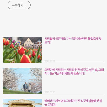
구독하기
사방팔방 예쁜 튤립 가~득한 에버랜드 튤립축제 맛
보기!
2019.03.23
오랜만에 사랑하는 사람과 천천히 걷고 싶은 날, 그래
서 [나는 지금 에버랜드에 있습니다]
2019.03.20
에버랜드에서 더 업그레이드 된 킹갓제널꿀잼샷 얻
는 꿀팁쓰!