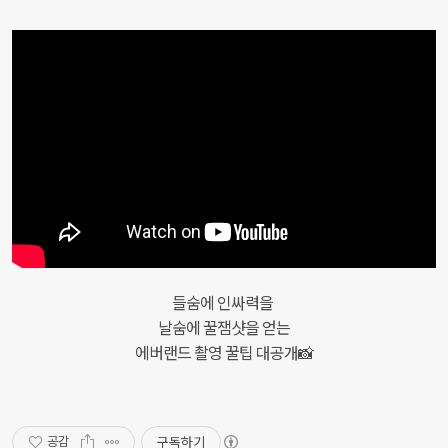
들숨에 인싸력을
날숨에 꿀잼샷을 얻는
에버랜드 촬영 꿀팁 대공개📸
구독하기
공감