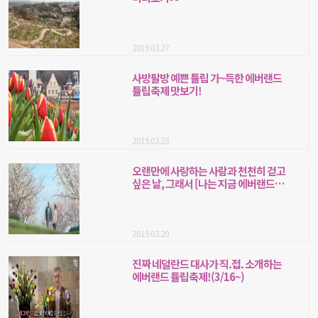
2019.03.27
사방팔방 예쁜 튤립 가~득한 에버랜드
튤립축제 맛보기!
2019.03.23
오랜만에 사랑하는 사람과 천천히 걷고
싶은 날, 그래서 [나는 지금 에버랜드에
있습니다]
2019.03.20
진짜 네덜란드 대사가 직.접. 소개하는
에버랜드 튤립축제!(3/16~)