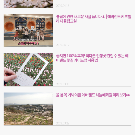
2019.04.13
튤립에 관한 새로운 사실 풉니다🌷 | 에버랜드 키즈빌
리지 튤립교실
2019.04.12
놓치면 100% 후회! 색다른 인생샷 건질 수 있는 에
버랜드 꽃길 가이드맵 사용법
2019.03.30
올 봄 꼭 가봐야할 에버랜드 하늘매화길 미리보기👀
2019.03.27