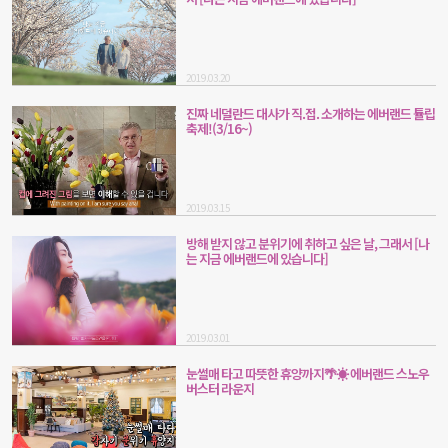
2019.03.20
진짜 네덜란드 대사가 직.접. 소개하는 에버랜드 튤립
축제!(3/16~)
2019.03.15
방해 받지 않고 분위기에 취하고 싶은 날, 그래서 [나
는 지금 에버랜드에 있습니다]
2019.03.01
눈썰매 타고 따뜻한 휴양까지🌴☀ 에버랜드 스노우
버스터 라운지