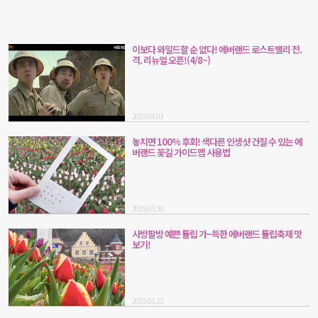
이보다 와일드할 순 없다! 에버랜드 로스트밸리 전.
격. 리뉴얼 오픈!(4/8~)
2019.04.03
놓치면 100% 후회! 색다른 인생샷 건질 수 있는 에
버랜드 꽃길 가이드맵 사용법
2019.03.30
사방팔방 예쁜 튤립 가~득한 에버랜드 튤립축제 맛
보기!
2019.03.23