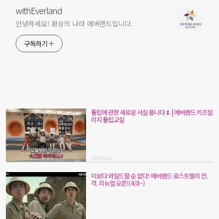
withEverland
안녕하세요! 환상의 나라 에버랜드입니다.
구독하기
튤립에 관한 새로운 사실 풉니다🌷 | 에버랜드 키즈빌
리지 튤립교실
2019.04.12
이보다 와일드할 순 없다! 에버랜드 로스트밸리 전.
격. 리뉴얼 오픈!(4/8~)