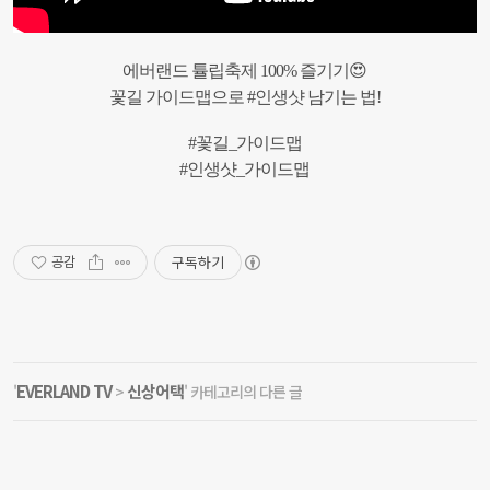
에버랜드
튤립축제
100%
즐기기
😍
꽃길
가이드맵으로
#
인생샷
남기는
법
!
#
꽃길
_
가이드맵
#
인생샷
_
가이드맵
구독하기
공감
EVERLAND TV
신상어택
'
>
' 카테고리의 다른 글