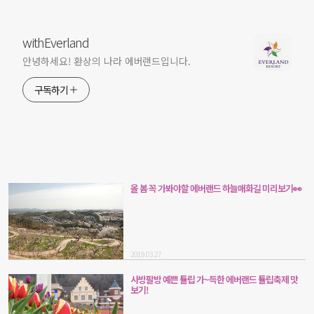
withEverland
안녕하세요! 환상의 나라 에버랜드입니다.
구독하기
올 봄 꼭 가봐야할 에버랜드 하늘매화길 미리보기👀
2019.03.27
사방팔방 예쁜 튤립 가~득한 에버랜드 튤립축제 맛
보기!