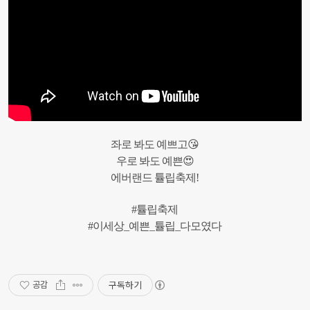
좌로 봐도 예쁘고😘
우로 봐도 예쁜😍
에버랜드 튤립축제!
#튤립축제
#이세상_예쁜_튤립_다모였다
구독하기
공감