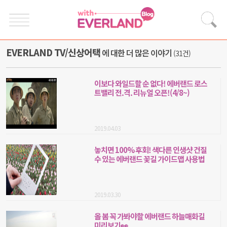
EVERLAND TV/신상어택
에 대한 더 많은 이야기
(31건)
이보다 와일드할 순 없다! 에버랜드 로스
트밸리 전.격. 리뉴얼 오픈!(4/8~)
2019.04.03
놓치면 100% 후회! 색다른 인생샷 건질
수 있는 에버랜드 꽃길 가이드맵 사용법
2019.03.30
올 봄 꼭 가봐야할 에버랜드 하늘매화길
미리보기👀