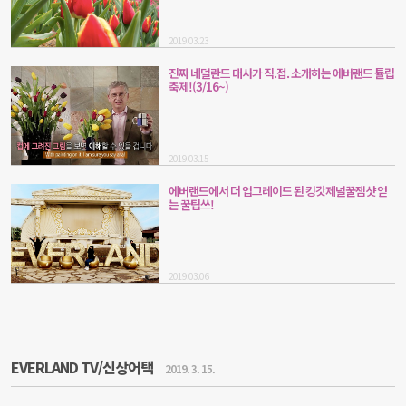
2019.03.23
진짜 네덜란드 대사가 직.접. 소개하는 에버랜드 튤립
축제!(3/16~)
2019.03.15
에버랜드에서 더 업그레이드 된 킹갓제널꿀잼샷 얻
는 꿀팁쓰!
2019.03.06
EVERLAND TV/신상어택
2019. 3. 15.