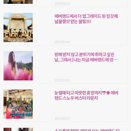
2019.03.15
에버랜드에서 더 업그레이드 된 킹갓제
널꿀잼샷 얻는 꿀팁쓰!
2019.03.06
방해 받지 않고 분위기에 취하고 싶은
날, 그래서 [나는 지금 에버랜드에 있습
니다]
2019.03.01
눈썰매 타고 따뜻한 휴양까지🌴☀ 에버
랜드 스노우 버스터 라운지
2019.01.07
소오름의 향연! 재미로 보는 에버랜드 타