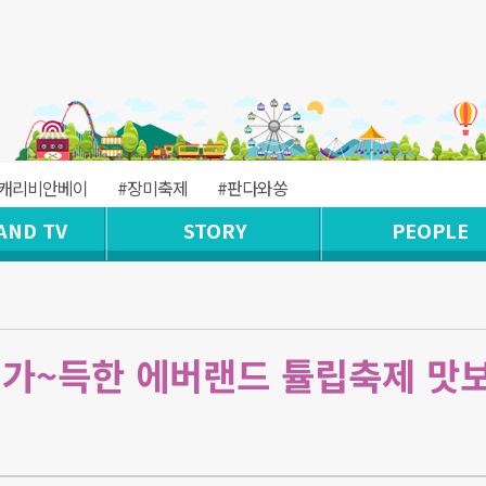
#캐리비안베이
#장미축제
#판다와쏭
AND TV
STORY
PEOPLE
 가~득한 에버랜드 튤립축제 맛