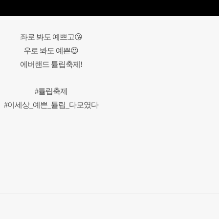
좌로 봐도 예쁘고😘
우로 봐도 예쁜😍
에버랜드 튤립축제!
#튤립축제
#이세상_예쁜_튤립_다모였다