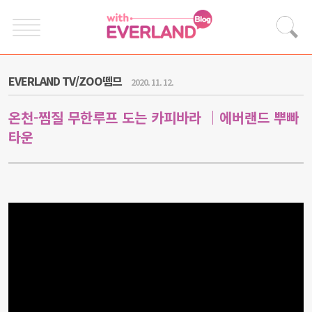
EVERLAND TV/ZOO뗌므
2020. 11. 12.
온천-찜질 무한루프 도는 카피바라 ｜에버랜드 뿌빠
타운