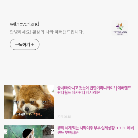
withEverland
안녕하세요! 환상의 나라 에버랜드입니다.
구독하기
금사빠 아니고 첫눈에 반한거라니까여? | 에버랜드
판다월드 레서판다 레시 레몬
2021.01.18
쀼의 세계 찍는 사막여우 부부 실제상황ㅋㅋㅋ | 에버
랜드 뿌빠타운