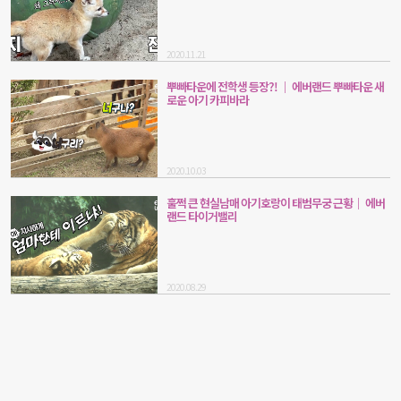
2020.11.21
뿌빠타운에 전학생 등장?! ｜ 에버랜드 뿌빠타운 새
로운 아기 카피바라
2020.10.03
훌쩍 큰 현실남매 아기호랑이 태범무궁 근황｜ 에버
랜드 타이거밸리
2020.08.29