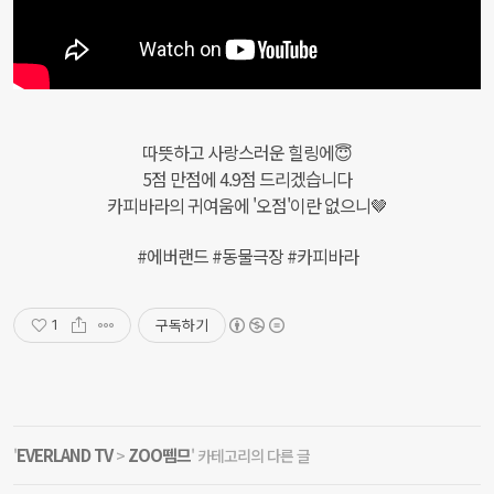
따뜻하고 사랑스러운 힐링에😇
5점 만점에 4.9점 드리겠습니다
카피바라의 귀여움에 '오점'이란 없으니🤎
#에버랜드 #동물극장 #카피바라
구독하기
1
EVERLAND TV
ZOO뗌므
'
>
' 카테고리의 다른 글