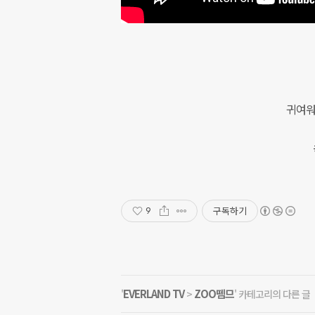
귀여워(
구독하기
9
EVERLAND TV
ZOO뗌므
'
>
' 카테고리의 다른 글