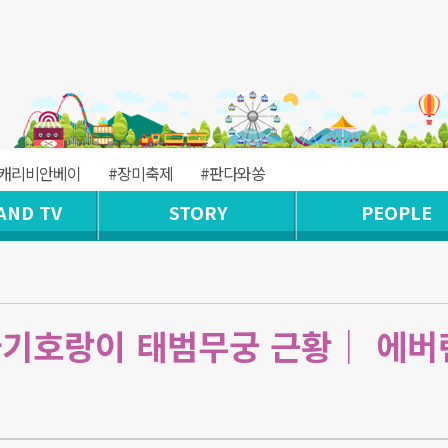
#캐리비안베이
#장미축제
#판다와쏭
AND TV
STORY
PEOPLE
아기호랑이 태범무궁 근황｜ 에버