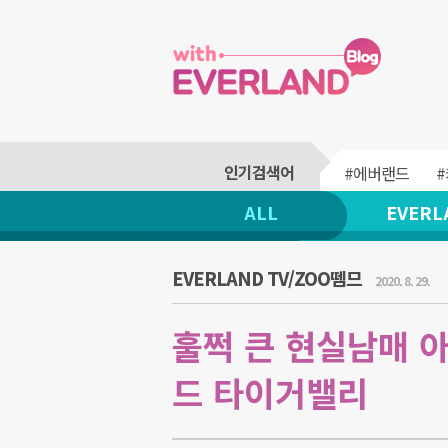
#에버랜드
ALL
EVERL
EVERLAND TV/ZOO뗌므
2020. 8. 29.
훌쩍 큰 현실남매 
드 타이거밸리