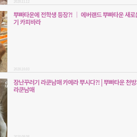
2020.11.12
뿌빠타운에 전학생 등장?! ｜ 에버랜드 뿌빠타운 새로
기 카피바라
2020.10.03
장난꾸러기 라쿤남매 카메라 뿌시다?! | 뿌빠타운 천
라쿤남매
2020.08.08