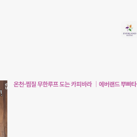
온천-찜질 무한루프 도는 카피바라 ｜에버랜드 뿌빠