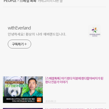
PEOPLE
스페셜 톡톡
'
>
' 카테고리의 다른 글
withEverland
안녕하세요! 환상의 나라 에버랜드입니다.
구독하기
[스페셜톡톡] 아기 판다 덕분에 판다할아버지가 된
판다 전문가 이야기
2020.08.13