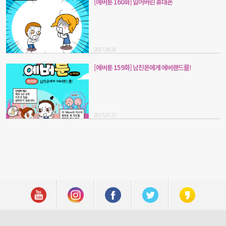
[에버툰 160화] 잃어버린 휴대폰
2017.08.18
[에버툰 159화] 남친몬에게 에버랜드를!
2017.07.27