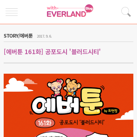
STORY/에버툰
2017. 9. 6.
[에버툰 161화] 공포도시 '블러드시티'