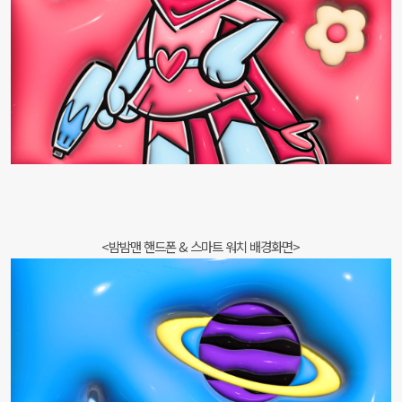
<밤밤맨 핸드폰 & 스마트 워치 배경화면>