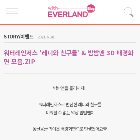
STORY/이벤트
2023. 6. 20.
워터레인저스 '레니와 친구들' & 밤밤맨 3D 배경화
면 모음.ZIP
밤밤맨을 물리치자!!
워터레인저스로 변신한 레니와 친구들
미워할 수 없는 악당 밤밤맨이
몽글몽글 귀여운 배경화면으로 탄생했어요💙