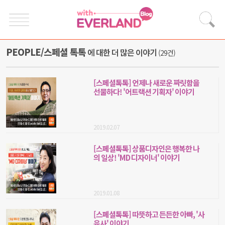
PEOPLE/스페셜 톡톡
에 대한 더 많은 이야기
(29건)
[스페셜톡톡] 언제나 새로운 짜릿함을
선물하다! '어트랙션 기획자' 이야기
2019.02.07
[스페셜톡톡] 상품디자인은 행복한 나
의 일상! 'MD 디자이너' 이야기
2019.01.08
[스페셜톡톡] 따뜻하고 든든한 아빠, '사
육사' 이야기