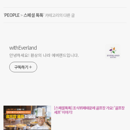
PEOPLE
스페셜 톡톡
'
>
' 카테고리의 다른 글
withEverland
안녕하세요! 환상의 나라 에버랜드입니다.
구독하기
[스페셜톡톡] 조식뷔페때문에 골프장 가요! '골프장
셰프' 이야기!