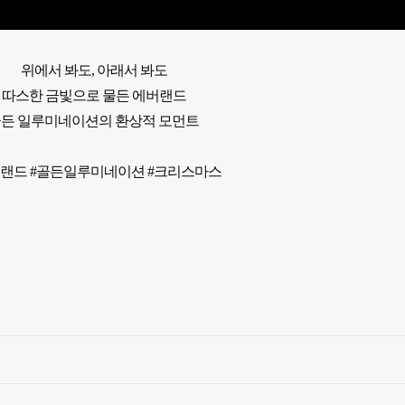
위에서 봐도, 아래서 봐도

따스한 금빛으로 물든 에버랜드

든 일루미네이션의 환상적 모먼트 

버랜드 #골든일루미네이션 #크리스마스