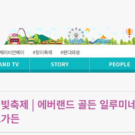
#캐리비안베이
#장미축제
#판다와쏭
AND TV
STORY
PEOPLE
 빛축제 | 에버랜드 골든 일루미
드가든