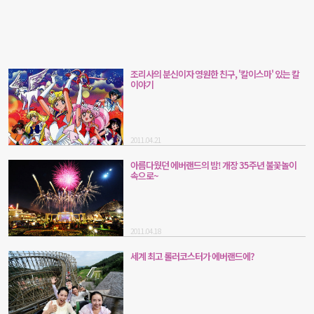
조리사의 분신이자 영원한 친구, '칼이스마' 있는 칼
이야기
2011.04.21
아름다웠던 에버랜드의 밤! 개장 35주년 불꽃놀이
속으로~
2011.04.18
세계 최고 롤러코스터가 에버랜드에?