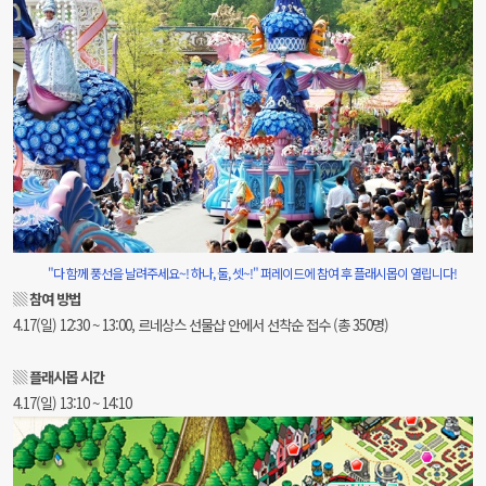
"다 함께 풍선을 날려주세요~! 하나, 둘, 셋~!" 퍼레이드에 참여 후 플래시몹이 열립니다!
▒
참여 방법
4.17(일) 12:30 ~ 13:00, 르네상스 선물샵 안에서 선착순 접수 (총 350명)
▒
플래시몹 시간
4.17(일) 13:10 ~ 14:10