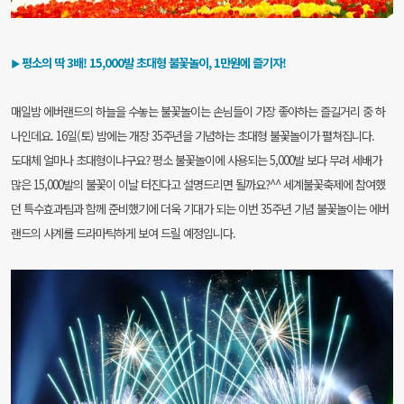
평소의 딱 3배! 15,000발 초대형 불꽃놀이, 1만원에 즐기자!
▶
매일밤 에버랜드의 하늘을 수놓는 불꽃놀이는 손님들이 가장 좋아하는 즐길거리 중 하
나인데요.
16일(토) 밤에는 개장 35주년을 기념하는 초대형 불꽃놀이가 펼쳐집니다.
도대체 얼마나 초대형이냐구요? 평소 불꽃놀이에 사용되는 5,000발 보다 무려 세배가
많은
15,000발의 불꽃이 이날 터진다고 설명드리면 될까요?^^
세계불꽃축제에 참여했
던 특수효과팀과 함께 준비했기에 더욱 기대가 되는
이번 35주년 기념 불꽃놀이는 에버
랜드의 사계를 드라마틱하게 보여 드릴 예정입니다.