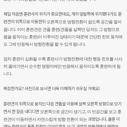
제일 처음엔 훈련사의 위치가 중요한데요, 개의 앞발쪽에 위치했다가도 훈
련견의 뒤쪽으로 이동한뒤
오른쪽으로 방향전환이 쉽도록 공간을 열어
줍니다. 이미 훈련견은 견줄 훈련(견줄을 살짝만
당겨도
그 방향으로
몸을 움직이는 훈련)이 이루어진 상태이기 때문에 간단한 힌트 동작에
도
그에 반응해서
방향전환을 할 수 있게 됩니다.
점차 훈련이 심화될 수록 훈련사가 방향전환에 대한 행동 힌트를
서서
히 줄여가면서
순수한 명령어에만 반응해서 움직이도록 훈련하게 됩
니다.
복잡한가요? 사진으로 보시면 더욱 이해하기 쉬우실 거에요!
훈련견의 뒤쪽으로 움직인 다음 견줄을 이용해 살짝 오른쪽 방향으로 당기
면서 한 걸음 내디디면
오른쪽으로 공간이 생기고, 이 빈공간을 보고 훈
과정입니다. 물론 이
련견이 이동하면서 자연스럽게 방향 전환이 되는
때는 훈련사의 폭풍 칭찬이 이어지겠죠 ^^
이 과정을 반복하면서 명령어