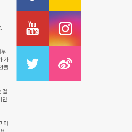
.
서부
가 가
순간들
 걸
마인
고 마
 서