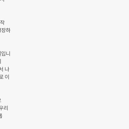
 작
성장하
실입니
게
서 나
로 이
으
 우리
롭