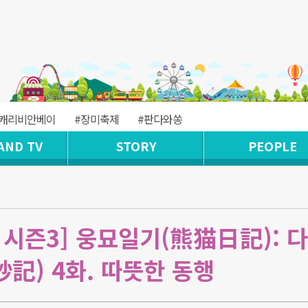
#캐리비안베이
#장미축제
#판다와쏭
AND TV
STORY
PEOPLE
 시즌3] 웅묘일기(熊猫日記): 
妙記) 4화. 따뜻한 동행