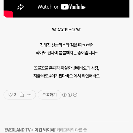
🐼DAY 19 ~ 20🐼
진해진 선글라스와 검은 띠ㅎㅎ💚
작아도 판다미 뿜뿜해지는 중이랍니다~
꼬물꼬물 존재감 확실한 넷째바오의 성장,
지금 바로 #아기판다바오 에서 확인해바오
구독하기
2
EVERLAND TV
이건 봐야해
'
>
' 카테고리의 다른 글