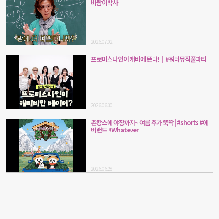
바람이박사
2026.07.02
프로미스나인이 캐비에 뜬다!｜#워터뮤직풀파티
2026.06.30
촌캉스에 야장까지~ 여름 휴가 뚝딱 | #shorts #에
버랜드 #Whatever
2026.06.28