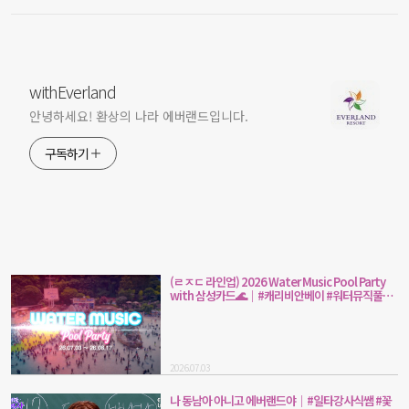
withEverland
안녕하세요! 환상의 나라 에버랜드입니다.
구독하기
(ㄹㅈㄷ 라인업) 2026 Water Music Pool Party
with 삼성카드🌊｜#캐리비안베이 #워터뮤직풀파
티
2026.07.03
나 동남아 아니고 에버랜드야｜#일타강사식쌤 #꽃