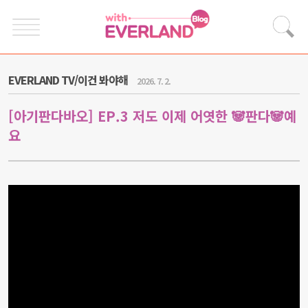
EVERLAND TV/이건 봐야해
2026. 7. 2.
[아기판다바오] EP.3 저도 이제 어엿한 🐼판다🐼예
요