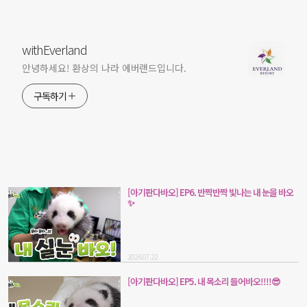
withEverland
안녕하세요! 환상의 나라 에버랜드입니다.
구독하기
[아기판다바오] EP6. 반짝반짝 빛나는 내 눈을 바오
✨
2026.07.22
[아기판다바오] EP5. 내 목소리 들어바오!!!!😎