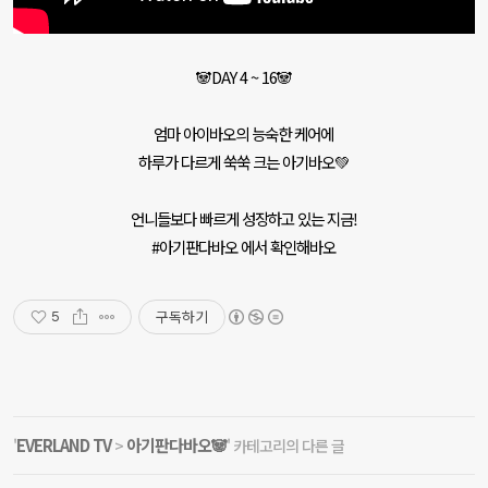
🐼DAY 4 ~ 16🐼
엄마 아이바오의 능숙한 케어에
하루가 다르게 쑥쑥 크는 아기바오💚
언니들보다 빠르게 성장하고 있는 지금!
#아기판다바오 에서 확인해바오
구독하기
5
EVERLAND TV
아기판다바오🐼
'
>
' 카테고리의 다른 글