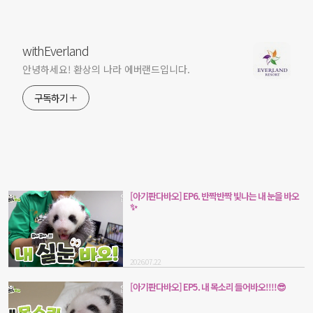
withEverland
안녕하세요! 환상의 나라 에버랜드입니다.
구독하기
[아기판다바오] EP6. 반짝반짝 빛나는 내 눈을 바오
✨
2026.07.22
[아기판다바오] EP5. 내 목소리 들어바오!!!!😎