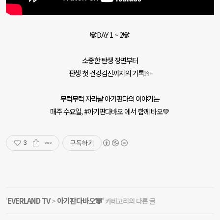
🐼DAY 1 ~ 2🐼
소중한 탄생 장면부터
판생 첫 건강검진까지의 기록!✨
무럭무럭 자라날 아기판다의 이야기는
매주 수요일, #아기판다바오 에서 함께 바오💚
구독하기
3
EVERLAND TV
아기판다바오🐼
'
>
' 카테고리의 다른 글