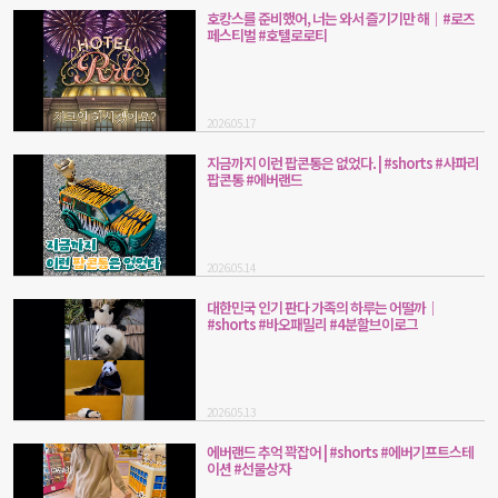
호캉스를 준비했어, 너는 와서 즐기기만 해｜#로즈
페스티벌 #호텔로로티
2026.05.17
지금까지 이런 팝콘통은 없었다. | #shorts #사파리
팝콘통 #에버랜드
2026.05.14
대한민국 인기 판다 가족의 하루는 어떨까｜
#shorts #바오패밀리 #4분할브이로그
2026.05.13
에버랜드 추억 꽉잡어 | #shorts #에버기프트스테
이션 #선물상자