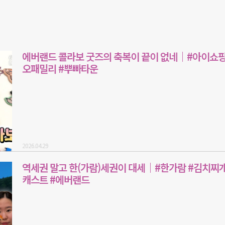
에버랜드 콜라보 굿즈의 축복이 끝이 없네｜#아이쇼핑
오패밀리 #뿌빠타운
2026.04.29
역세권 말고 한(가람)세권이 대세｜#한가람 #김치찌개
캐스트 #에버랜드