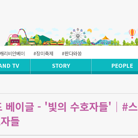
#캐리비안베이
#장미축제
#판다와쏭
AND TV
STORY
PEOPLE
 베이글 - '빛의 수호자들'｜#
호자들